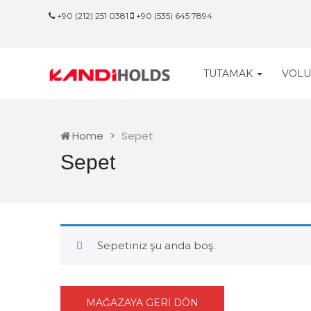
+90 (212) 251 0381
+90 (535) 645 7894
TUTAMAK
VOL
Home
Sepet
Sepet
Sepetiniz şu anda boş.
MAĞAZAYA GERI DÖN