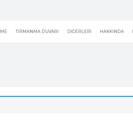
UME
TIRMANMA DUVARI
DIĞERLERI
HAKKINDA