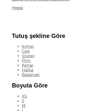
Hepsi
Tutuş şekline Göre
Krimp
Cep
Sloper
Pinç
Kenar
Halka
Basamak
Boyuta Göre
XS
S
M
L