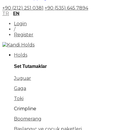
+90 (212) 251 0381
+90 (535) 645 7894
TR
-
EN
Login
/
Register
Holds
Set Tutamaklar
Juguar
Gaga
Toki
Crimpline
Boomerang
Başlangıç ve çocuk paketleri