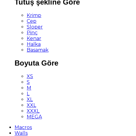
Tutuş şekline Göre
Krimp
Cep
Sloper
Pinç
Kenar
Halka
Basamak
Boyuta Göre
XS
S
M
L
XL
XXL
XXXL
MEGA
Macros
Walls