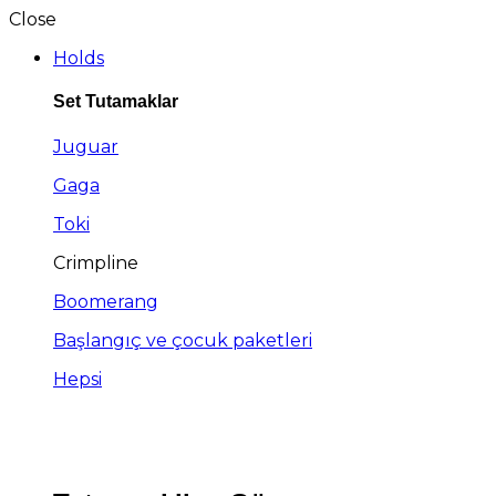
Close
Holds
Set Tutamaklar
Juguar
Gaga
Toki
Crimpline
Boomerang
Başlangıç ve çocuk paketleri
Hepsi