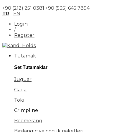
+90 (212) 251 0381
+90 (535) 645 7894
TR
-
EN
Login
/
Register
Tutamak
Set Tutamaklar
Juguar
Gaga
Toki
Crimpline
Boomerang
Başlangıç ve çocuk paketleri