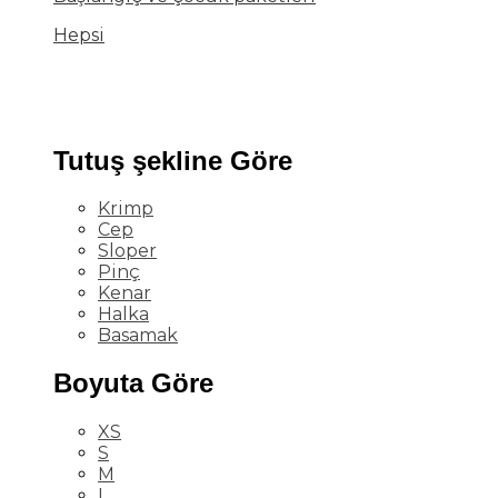
Hepsi
Tutuş şekline Göre
Krimp
Cep
Sloper
Pinç
Kenar
Halka
Basamak
Boyuta Göre
XS
S
M
L