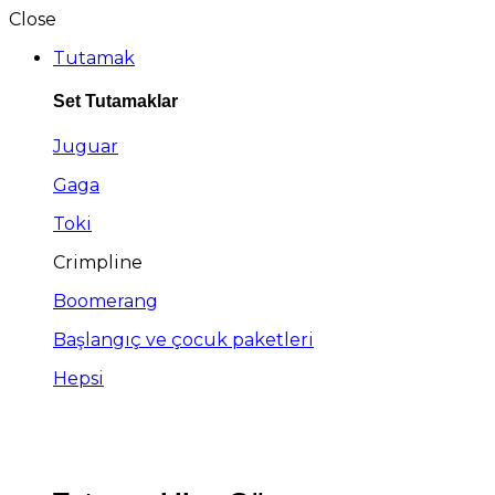
Close
Tutamak
Set Tutamaklar
Juguar
Gaga
Toki
Crimpline
Boomerang
Başlangıç ve çocuk paketleri
Hepsi